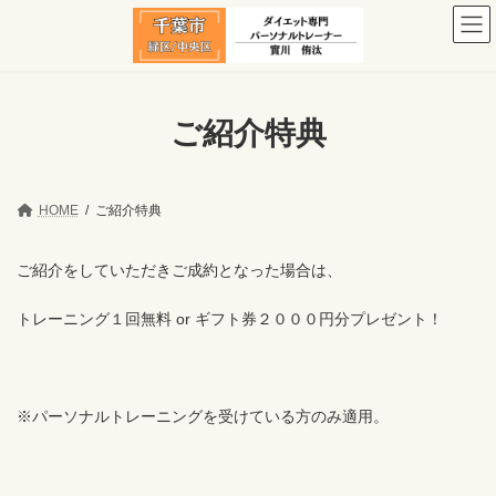
コ
ナ
ン
ビ
テ
ゲ
ン
ー
ツ
シ
へ
ョ
ご紹介特典
ス
ン
キ
に
ッ
移
プ
動
HOME
ご紹介特典
ご紹介をしていただきご成約となった場合は、
トレーニング１回無料 or ギフト券２０００円分プレゼント！
※パーソナルトレーニングを受けている方のみ適用。