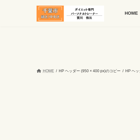
コ
ナ
ン
ビ
HOME
テ
ゲ
ン
ー
ツ
シ
へ
ョ
ス
ン
キ
に
ッ
移
プ
動
HOME
HP ヘッダー (950 × 400 px)のコピー
HP ヘッダ