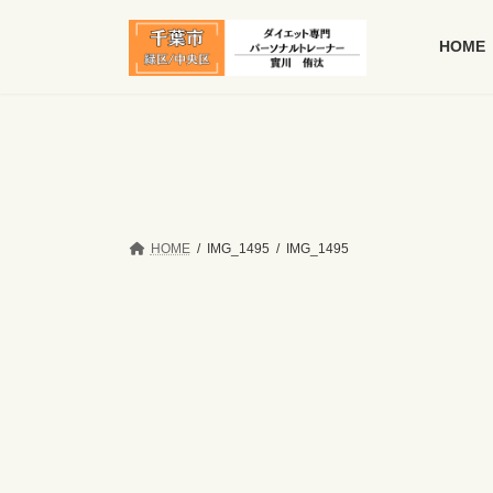
コ
ナ
ン
ビ
HOME
テ
ゲ
ン
ー
ツ
シ
へ
ョ
ス
ン
キ
に
ッ
移
プ
動
HOME
IMG_1495
IMG_1495