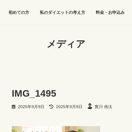
初めての方
私のダイエットの考え方
料金・お申込み
メディア
IMG_1495
最
2025年9月9日
2025年9月9日
實川 侑汰
終
更
新
日
時