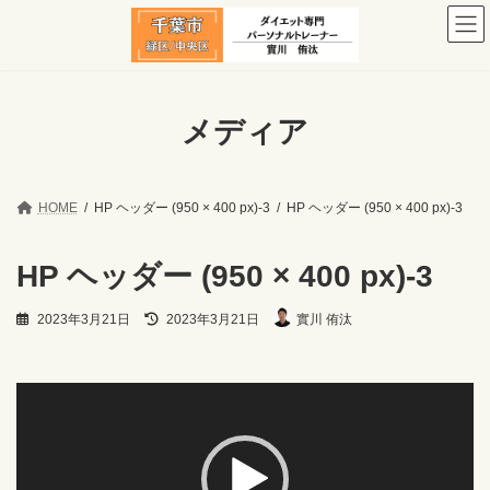
コ
ナ
ン
ビ
テ
ゲ
ン
ー
ツ
シ
へ
ョ
メディア
ス
ン
キ
に
ッ
移
プ
動
HOME
HP ヘッダー (950 × 400 px)-3
HP ヘッダー (950 × 400 px)-3
HP ヘッダー (950 × 400 px)-3
最
2023年3月21日
2023年3月21日
實川 侑汰
終
更
新
日
動
時
画
:
プ
レ
ー
ヤ