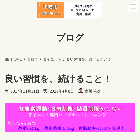
コ
ナ
ン
ビ
テ
ゲ
ン
ー
ツ
シ
へ
ョ
ブログ
ス
ン
キ
に
ッ
移
プ
動
HOME
ブログ
ダイエット
良い習慣を、続けること！
良い習慣を、続けること！
最
2017年11月21日
2023年4月8日
實川 侑汰
終
更
新
日
時
: