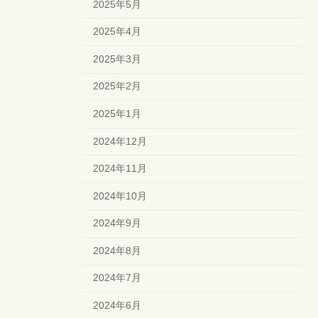
2025年5月
2025年4月
2025年3月
2025年2月
2025年1月
2024年12月
2024年11月
2024年10月
2024年9月
2024年8月
2024年7月
2024年6月