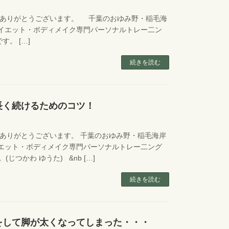
ありがとうございます。 千葉のおゆみ野・稲毛海
ダイエット・ボディメイク専門パーソナルトレー二ン
す。 […]
続きを読む
長く続けるためのコツ！
ありがとうございます。 千葉のおゆみ野・稲毛海岸
イエット・ボディメイク専門パーソナルトレー二ング
(じつかわ ゆうた) &nb […]
続きを読む
をして脚が太くなってしまった・・・