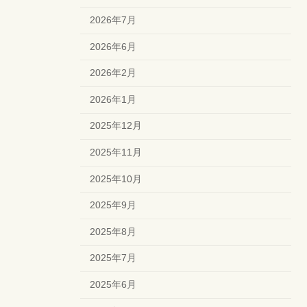
2026年7月
2026年6月
2026年2月
2026年1月
2025年12月
2025年11月
2025年10月
2025年9月
2025年8月
2025年7月
2025年6月