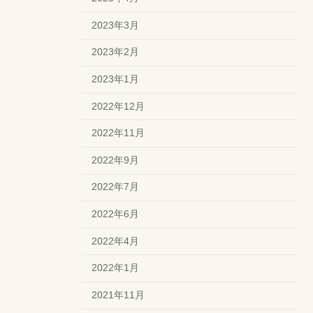
2023年3月
2023年2月
2023年1月
2022年12月
2022年11月
2022年9月
2022年7月
2022年6月
2022年4月
2022年1月
2021年11月