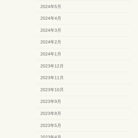
2024年5月
2024年4月
2024年3月
2024年2月
2024年1月
2023年12月
2023年11月
2023年10月
2023年9月
2023年8月
2023年5月
2023年4月