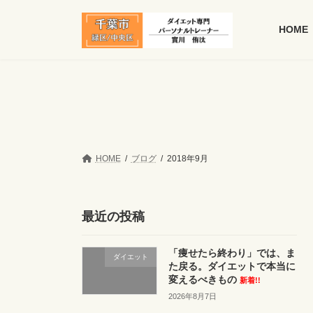
コ
ナ
ン
ビ
HOME
テ
ゲ
ン
ー
ツ
シ
へ
ョ
ス
ン
キ
に
ッ
移
プ
動
HOME
ブログ
2018年9月
最近の投稿
「痩せたら終わり」では、ま
ダイエット
た戻る。ダイエットで本当に
変えるべきもの
新着!!
2026年8月7日