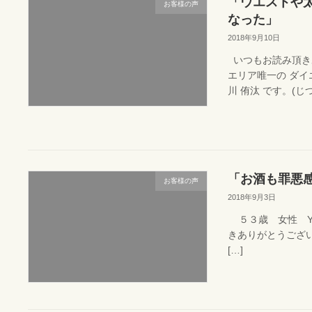
「ウエストや
お客様の声
なった」
2018年9月10日
いつもお読み頂き
エリア唯一の ダ
川 侑汰 です。(じつ
「お酒も罪悪
お客様の声
2018年9月3日
５３歳 女性 Y
きありがとうござ
[…]