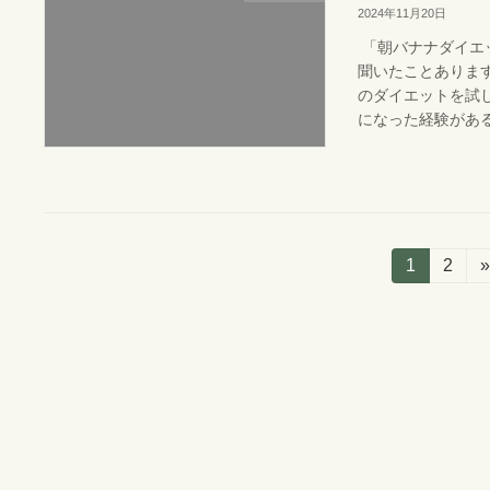
2024年11月20日
「朝バナナダイエ
聞いたことあります
のダイエットを試
になった経験があると
投
固
1
固
2
»
定
定
稿
ペ
ペ
ー
ー
ナ
ジ
ジ
ビ
ゲ
ー