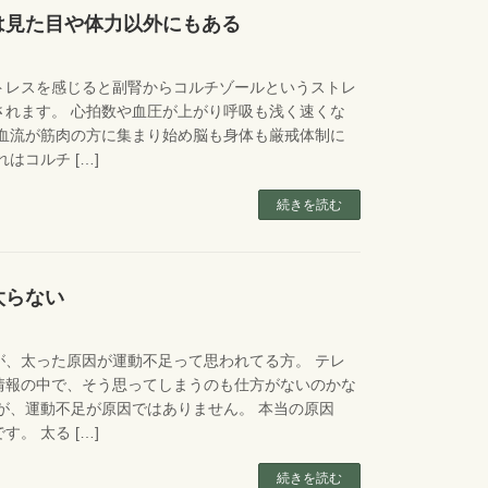
は見た目や体力以外にもある
トレスを感じると副腎からコルチゾールというストレ
されます。 心拍数や血圧が上がり呼吸も浅く速くな
 血流が筋肉の方に集まり始め脳も身体も厳戒体制に
コルチ […]
続きを読む
太らない
が、太った原因が運動不足って思われてる方。 テレ
情報の中で、そう思ってしまうのも仕方がないのかな
が、運動不足が原因ではありません。 本当の原因
。 太る […]
続きを読む