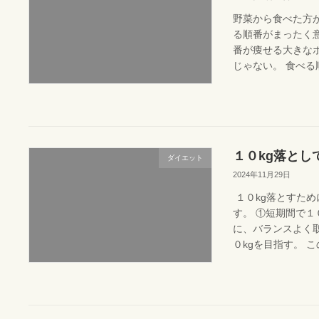
野菜から食べた方
る順番がまったく
番が痩せる大きな
じゃない。 食べる順
１０kg落と
ダイエット
2024年11月29日
１０kg落とすた
す。 ①短期間で１
に、バランスよく取
０kgを目指す。 この