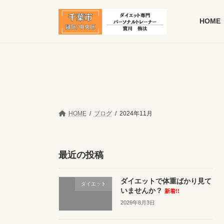
コ
ナ
ン
ビ
HOME
テ
ゲ
ン
ー
ツ
シ
へ
ョ
ス
ン
キ
に
ッ
移
プ
動
HOME
ブログ
2024年11月
最近の投稿
ダイエットで体重ばかり見て
ダイエット
いませんか？
新着!!
2026年8月3日