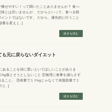
が痩せやすい！って聞いたことありませんか？ 食べ
意味とは言いませんが、 だからといって、食べる順
ポイントではないです。 だから、優先的に行うこと
番を変え […]
続きを読む
しても元に戻らないダイエット
めにあることを頭に置いといてほしいことがありま
０kg落とそうとしないこと ②無理に食事を減らさず
ること。 ③体重で１０kgじゃなくて体脂肪量で１
 […]
続きを読む