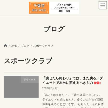
コ
ナ
ン
ビ
テ
ゲ
ン
ー
ツ
シ
へ
ョ
ブログ
ス
ン
キ
に
ッ
移
プ
動
HOME
ブログ
スポーツクラブ
スポーツクラブ
「痩せたら終わり」では、また戻る。ダ
ダイエット
イエットで本当に変えるべきもの
新着!!
2026年8月7日
「あと5kg痩せたい」 「昔の体重に戻したい」
ダイエットを始めるとき、多くの人がまず目標
体重を決めると思います。 もちろん、それ自体