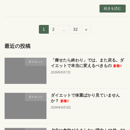
続きを読む
投
固
固
固
1
2
…
32
»
定
定
定
稿
ペ
ペ
ペ
ー
ー
ー
最近の投稿
ナ
ジ
ジ
ジ
ビ
「痩せたら終わり」では、また戻る。ダ
ダイエット
イエットで本当に変えるべきもの
新着!!
ゲ
2026年8月7日
ー
シ
ダイエットで体重ばかり見ていません
ョ
ダイエット
か？
新着!!
ン
2026年8月3日