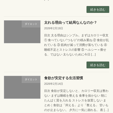
続きを読む
太れる理由って結局なんなのか？
ダイエット
2026年2月19日
目次 太る理由はシンプル。まずはカロリー収支
① 食べていない“つもり”の積み重ね ② 食欲が乱
れている ③ 筋肉が減って消費が落ちている ④
睡眠不足とストレスの影響 ⑤ ヘルシー＝痩せ
る、ではない 太らないために今日 […]
続きを読む
食欲が安定する生活習慣
ダイエット
2026年2月14日
目次 食欲が安定しないと、カロリー収支は整わ
ない まずは睡眠を整える 食事を抜かない 朝に
たんぱく質を入れる ストレスを放置しない ま
とめ｜食欲は「抑える」より「整える」 甘いも
のが止まらない。 夕方に一気に崩れる。 夜 […]