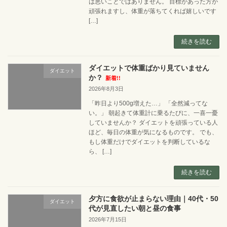
は悪いことではありません。 目標があった方が
頑張れますし、体重が落ちてくれば嬉しいです
[…]
続きを読む
ダイエットで体重ばかり見ていません
ダイエット
か？
新着!!
2026年8月3日
「昨日より500g増えた…」 「全然減ってな
い。」 朝起きて体重計に乗るたびに、一喜一憂
していませんか？ ダイエットを頑張っている人
ほど、毎日の体重が気になるものです。 でも、
もし体重だけでダイエットを判断しているな
ら、 […]
続きを読む
夕方に食欲が止まらない理由｜40代・50
ダイエット
代が見直したい朝と昼の食事
2026年7月15日