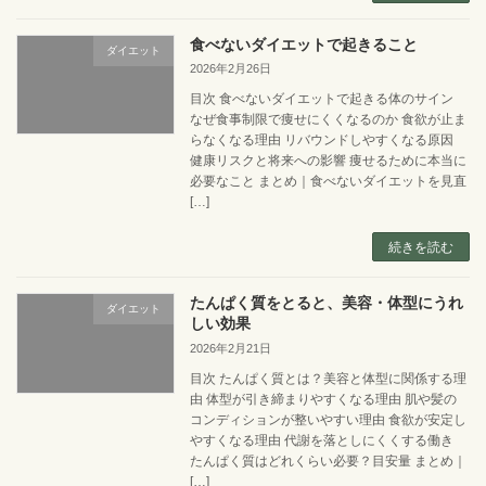
食べないダイエットで起きること
ダイエット
2026年2月26日
目次 食べないダイエットで起きる体のサイン
なぜ食事制限で痩せにくくなるのか 食欲が止ま
らなくなる理由 リバウンドしやすくなる原因
健康リスクと将来への影響 痩せるために本当に
必要なこと まとめ｜食べないダイエットを見直
[…]
続きを読む
たんぱく質をとると、美容・体型にうれ
ダイエット
しい効果
2026年2月21日
目次 たんぱく質とは？美容と体型に関係する理
由 体型が引き締まりやすくなる理由 肌や髪の
コンディションが整いやすい理由 食欲が安定し
やすくなる理由 代謝を落としにくくする働き
たんぱく質はどれくらい必要？目安量 まとめ｜
[…]