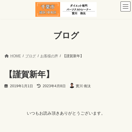
コ
ナ
ン
ビ
テ
ゲ
ン
ー
ツ
シ
へ
ョ
ブログ
ス
ン
キ
に
ッ
移
プ
動
HOME
ブログ
お客様の声
【謹賀新年】
【謹賀新年】
最
2019年1月1日
2023年4月8日
實川 侑汰
終
更
新
日
時
いつもお読み頂きありがとうございます。
: