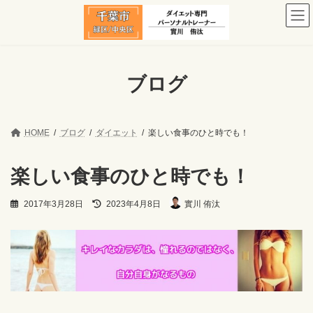
コ
ナ
ン
ビ
テ
ゲ
ン
ー
ツ
シ
へ
ョ
ブログ
ス
ン
キ
に
ッ
移
プ
動
HOME
ブログ
ダイエット
楽しい食事のひと時でも！
楽しい食事のひと時でも！
最
2017年3月28日
2023年4月8日
實川 侑汰
終
更
新
日
時
: