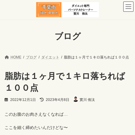
コ
ナ
ン
ビ
テ
ゲ
ン
ー
ツ
シ
へ
ョ
ブログ
ス
ン
キ
に
ッ
移
プ
動
HOME
ブログ
ダイエット
脂肪は１ヶ月で１キロ落ちれば１００点
脂肪は１ヶ月で１キロ落ちれば
１００点
最
2022年12月1日
2023年4月8日
實川 侑汰
終
更
新
このお腹のお肉さえなくなれば…
日
時
ここを細く締めたいんだけどな〜
: