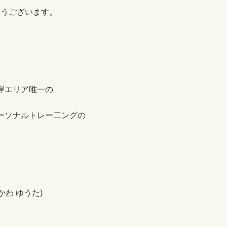
とうございます。
岸エリア唯一の
ーソナルトレー二ングの
かわ ゆうた)