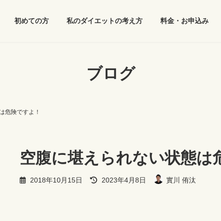
初めての方
私のダイエットの考え方
料金・お申込み
ブログ
は危険ですよ！
空腹に堪えられない状態は
最
2018年10月15日
2023年4月8日
實川 侑汰
終
更
新
日
時