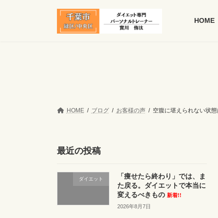
コ
ナ
ン
ビ
HOME
テ
ゲ
ン
ー
ツ
シ
へ
ョ
ス
ン
キ
に
ッ
移
プ
動
HOME
ブログ
お客様の声
空腹に堪えられない状態
最近の投稿
「痩せたら終わり」では、ま
ダイエット
た戻る。ダイエットで本当に
変えるべきもの
新着!!
2026年8月7日