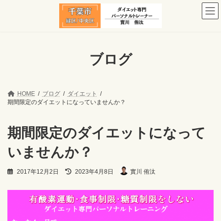
コ
ナ
ン
ビ
テ
ゲ
ン
ー
ツ
シ
へ
ョ
ブログ
ス
ン
キ
に
ッ
移
プ
動
HOME
ブログ
ダイエット
期間限定のダイエットになっていませんか？
期間限定のダイエットになって
いませんか？
最
2017年12月2日
2023年4月8日
實川 侑汰
終
更
新
日
時
: