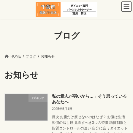
コ
ナ
ン
ビ
テ
ゲ
ン
ー
ツ
シ
へ
ョ
ブログ
ス
ン
キ
に
ッ
移
プ
動
HOME
ブログ
お知らせ
お知らせ
私の意志が弱いから…」そう思っている
お知らせ
あなたへ
2025年5月1日
目次 お腹だけ痩せないのはなぜ？ お腹は生活
習慣の写し鏡 見直すべき3つの習慣 糖質制限と
脂質コントロールの違い 自分に合うダイエット