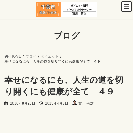
コ
ナ
ン
ビ
テ
ゲ
ン
ー
ツ
シ
へ
ョ
ブログ
ス
ン
キ
に
ッ
移
プ
動
HOME
ブログ
ダイエット
幸せになるにも、人生の道を切り開くにも健康が全て ４９
幸せになるにも、人生の道を切
り開くにも健康が全て ４９
最
2016年8月23日
2023年4月8日
實川 侑汰
終
更
新
日
時
: