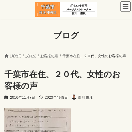
コ
ナ
ン
ビ
テ
ゲ
ン
ー
ツ
シ
へ
ョ
ブログ
ス
ン
キ
に
ッ
移
プ
動
HOME
ブログ
お客様の声
千葉市在住、２０代、女性のお客様の声
千葉市在住、２０代、女性のお
客様の声
最
2016年11月7日
2023年4月8日
實川 侑汰
終
更
新
日
時
: