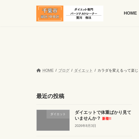
コ
ナ
ン
ビ
HOME
テ
ゲ
ン
ー
ツ
シ
へ
ョ
ス
ン
キ
に
ッ
移
プ
動
HOME
ブログ
ダイエット
カラダを変えるって楽じ
最近の投稿
ダイエットで体重ばかり見て
ダイエット
いませんか？
新着!!
2026年8月3日