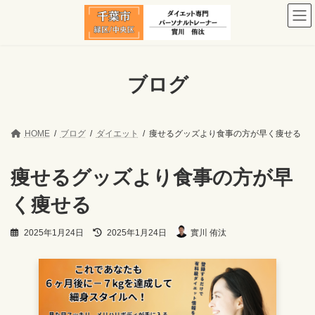
コ
ナ
ン
ビ
テ
ゲ
ン
ー
ツ
シ
へ
ョ
ブログ
ス
ン
キ
に
ッ
移
プ
動
HOME
ブログ
ダイエット
痩せるグッズより食事の方が早く痩せる
痩せるグッズより食事の方が早
く痩せる
最
2025年1月24日
2025年1月24日
實川 侑汰
終
更
新
日
時
: