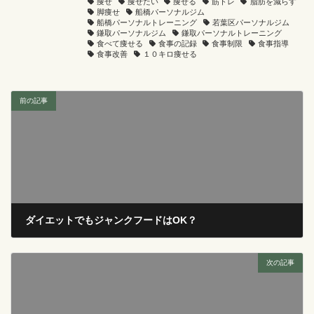
痩せ
痩せたい
痩せる
筋トレ
脂肪を減らす
脚痩せ
船橋パーソナルジム
船橋パーソナルトレーニング
若葉区パーソナルジム
鎌取パーソナルジム
鎌取パーソナルトレーニング
食べて痩せる
食事の記録
食事制限
食事指導
食事改善
１０キロ痩せる
前の記事
ダイエットでもジャンクフードはOK？
2025年1月23日
次の記事