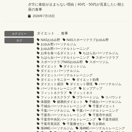
夕方に食欲が止まらない理由｜40代・50代が見直したい朝と
昼の食事
2026年7月15日
ダイエット
、
食事
カテゴリー
NASおゆみ野
NASスポーツクラブおゆみ野
タグ
おゆみ野パーソナルジム
おゆみ野パーソナルトレーニング
お米を食べるダイエット
ちはら台パーソナルジム
ちはら台パーソナルトレーニング
スポーツクラブ
スポーツクラブNASおゆみ野
スポーツジム
ダイエット
ダイエットジム
ダイエットパーソナルジム
ダイエットパーソナルトレーニング
ダイエットモニター
ダイエット効果
ダイエット成功
ダイエット環境
パーソナルジム
パーソナルトレーニング
ヒップアップ
フィットネクラブ
フィットネス
フィットネスクラブ
プラベートジム
リバウンド
体脂肪
健康的ダイエット
千城台パーソナルジム
千城台パーソナルトレーニング
千葉ダイエット
千葉パーソナルジム
千葉パーソナルトレーニング
千葉市パーソナルトレーニング
千葉市中央区
千葉市中央区パーソナルトレーニング
千葉市緑区
千葉市美浜区
千葉痩せたい
引き締め
海神町パーソナルジム
海神町パーソナルトレーニング