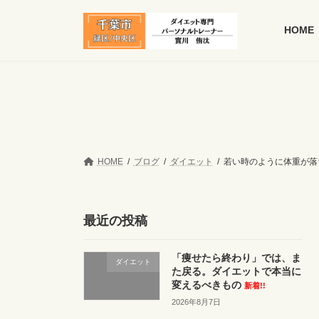
コ
ナ
ン
ビ
HOME
テ
ゲ
ン
ー
ツ
シ
へ
ョ
ス
ン
キ
に
ッ
移
プ
動
HOME
ブログ
ダイエット
若い時のように体重が落
最近の投稿
「痩せたら終わり」では、ま
ダイエット
た戻る。ダイエットで本当に
変えるべきもの
新着!!
2026年8月7日