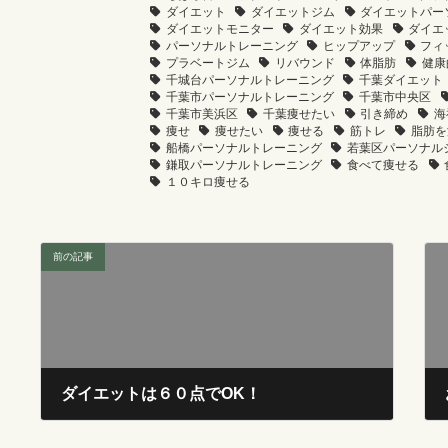
ダイエット
ダイエットジム
ダイエットパー
ダイエットモニター
ダイエット効果
ダイエ
パーソナルトレーニング
ヒップアップ
フィ
プラベートジム
リバウンド
体脂肪
健康
千城台パーソナルトレーニング
千葉ダイエット
千葉市パーソナルトレーニング
千葉市中央区
千葉市美浜区
千葉痩せたい
引き締め
海
痩せ
痩せたい
痩せる
筋トレ
脂肪を
船橋パーソナルトレーニング
若葉区パーソナル
鎌取パーソナルトレーニング
食べて痩せる
１０キロ痩せる
前の記事
ダイエットは６０点でOK！
2025年3月22日