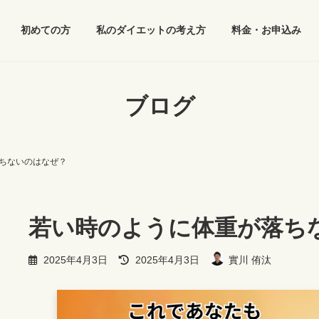
初めての方
私のダイエットの考え方
料金・お申込み
ブログ
ちないのはなぜ？
若い時のように体重が落ち
最
2025年4月3日
2025年4月3日
實川 侑汰
終
更
新
日
時