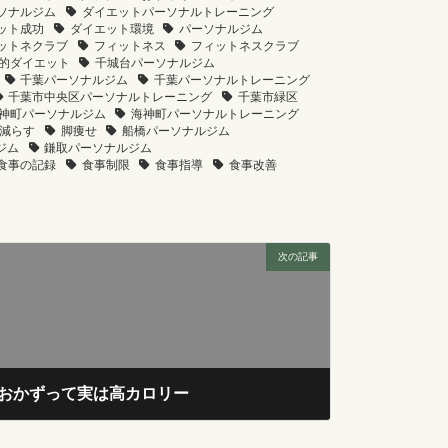
ソナルジム
ダイエットパーソナルトレーニング
ット成功
ダイエット環境
パーソナルジム
ットネクラブ
フィットネス
フィットネスクラブ
的ダイエット
千城台パーソナルジム
千葉パーソナルジム
千葉パーソナルトレーニング
千葉市中央区パーソナルトレーニング
千葉市緑区
神町パーソナルジム
海神町パーソナルトレーニング
減らす
脚痩せ
船橋パーソナルジム
ジム
鎌取パーソナルジム
食事の記録
食事制限
食事指導
食事改善
次の記事
おかずって実は高カロリー
2025年4月4日