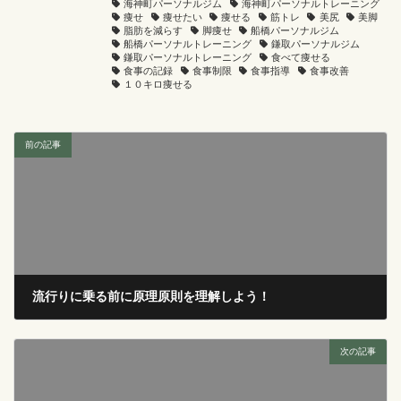
海神町パーソナルジム
海神町パーソナルトレーニング
痩せ
痩せたい
痩せる
筋トレ
美尻
美脚
脂肪を減らす
脚痩せ
船橋パーソナルジム
船橋パーソナルトレーニング
鎌取パーソナルジム
鎌取パーソナルトレーニング
食べて痩せる
食事の記録
食事制限
食事指導
食事改善
１０キロ痩せる
前の記事
流行りに乗る前に原理原則を理解しよう！
2024年5月3日
次の記事