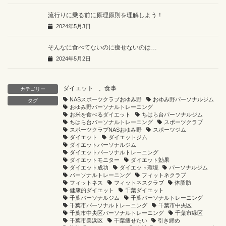
流行りに乗る前に原理原則を理解しよう！
2024年5月3日
そんなに食べてないのに痩せないのは…
2024年5月2日
ダイエット
、
食事
カテゴリー
NASスポーツクラブおゆみ野
おゆみ野パーソナルジム
タグ
おゆみ野パーソナルトレーニング
お米を食べるダイエット
ちはら台パーソナルジム
ちはら台パーソナルトレーニング
スポーツクラブ
スポーツクラブNASおゆみ野
スポーツジム
ダイエット
ダイエットジム
ダイエットパーソナルジム
ダイエットパーソナルトレーニング
ダイエットモニター
ダイエット効果
ダイエット成功
ダイエット環境
パーソナルジム
パーソナルトレーニング
フィットネクラブ
フィットネス
フィットネスクラブ
体脂肪
健康的ダイエット
千葉ダイエット
千葉パーソナルジム
千葉パーソナルトレーニング
千葉市パーソナルトレーニング
千葉市中央区
千葉市中央区パーソナルトレーニング
千葉市緑区
千葉市美浜区
千葉痩せたい
引き締め