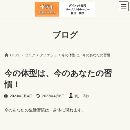
コ
ナ
ン
ビ
テ
ゲ
ン
ー
ツ
シ
へ
ョ
ブログ
ス
ン
キ
に
ッ
移
プ
動
HOME
ブログ
ダイエット
今の体型は、今のあなたの習慣！
今の体型は、今のあなたの習
慣！
最
2023年3月4日
2023年4月8日
實川 侑汰
終
更
新
今のあなたの生活習慣は、身体に現れます。
日
時
: