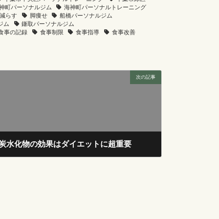
神町パーソナルジム
海神町パーソナルトレーニング
減らす
脚痩せ
船橋パーソナルジム
ジム
鎌取パーソナルジム
食事の記録
食事制限
食事指導
食事改善
次の記事
炭水化物の効果はダイエットに超重要
2025年1月15日