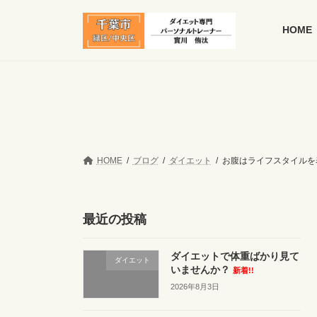
コ
ナ
ン
ビ
HOME
テ
ゲ
ン
ー
ツ
シ
へ
ョ
ス
ン
キ
に
ッ
移
プ
動
HOME
ブログ
ダイエット
お腹はライフスタイルを
最近の投稿
ダイエットで体重ばかり見て
ダイエット
いませんか？
新着!!
2026年8月3日