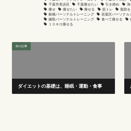
千葉市美浜区
千葉痩せたい
引き締め
海
痩せ
痩せたい
痩せる
筋トレ
脂肪を
船橋パーソナルトレーニング
若葉区パーソナル
鎌取パーソナルトレーニング
食べて痩せる
１０キロ痩せる
前の記事
ダイエットの基礎は、睡眠・運動・食事
2025年1月9日