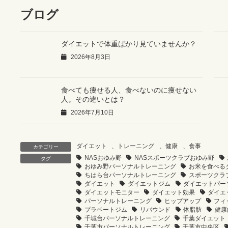
ブログ
ダイエットで体重ばかり見ていませんか？
2026年8月3日
食べても痩せる人、食べないのに痩せない
人。その違いとは？
2026年7月10日
ダイエット
、
トレーニング
、
健康
、
食事
カテゴリー
NASおゆみ野
NASスポーツクラブおゆみ野
タグ
おゆみ野パーソナルトレーニング
お米を食べる
ちはら台パーソナルトレーニング
スポーツクラ
ダイエット
ダイエットジム
ダイエットパー
ダイエットモニター
ダイエット効果
ダイエ
パーソナルトレーニング
ヒップアップ
フィ
プラベートジム
リバウンド
体脂肪
健康
千城台パーソナルトレーニング
千葉ダイエット
千葉市パーソナルトレーニング
千葉市中央区