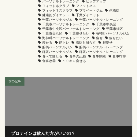
パーソナルトレーニング
ヒップアップ
フィットネクラブ
フィットネス
フィットネスクラブ
プラベートジム
体脂肪
健康的ダイエット
千葉ダイエット
千葉パーソナルジム
千葉パーソナルトレーニング
千葉市パーソナルトレーニング
千葉市中央区
千葉市中央区パーソナルトレーニング
千葉市緑区
千葉市美浜区
千葉痩せたい
海神町パーソナルジム
海神町パーソナルトレーニング
痩せ
痩せたい
痩せる
筋トレ
脂肪を減らす
脚痩せ
船橋パーソナルジム
船橋パーソナルトレーニング
鎌取パーソナルジム
鎌取パーソナルトレーニング
食べて痩せる
食事の記録
食事制限
食事指導
食事改善
１０キロ痩せる
前の記事
プロテインは飲んだ方がいいの？