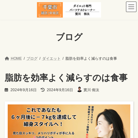
コ
ナ
ン
ビ
テ
ゲ
ン
ー
ツ
シ
へ
ョ
ブログ
ス
ン
キ
に
ッ
移
プ
動
HOME
ブログ
ダイエット
脂肪を効率よく減らすのは食事
脂肪を効率よく減らすのは食事
最
2024年9月16日
2024年9月16日
實川 侑汰
終
更
新
日
時
: