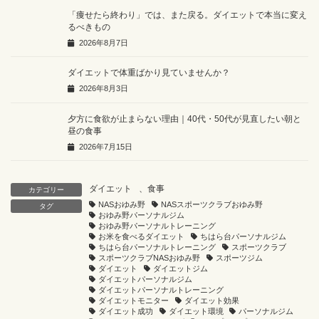
「痩せたら終わり」では、また戻る。ダイエットで本当に変え
るべきもの
2026年8月7日
ダイエットで体重ばかり見ていませんか？
2026年8月3日
夕方に食欲が止まらない理由｜40代・50代が見直したい朝と
昼の食事
2026年7月15日
ダイエット
、
食事
カテゴリー
NASおゆみ野
NASスポーツクラブおゆみ野
タグ
おゆみ野パーソナルジム
おゆみ野パーソナルトレーニング
お米を食べるダイエット
ちはら台パーソナルジム
ちはら台パーソナルトレーニング
スポーツクラブ
スポーツクラブNASおゆみ野
スポーツジム
ダイエット
ダイエットジム
ダイエットパーソナルジム
ダイエットパーソナルトレーニング
ダイエットモニター
ダイエット効果
ダイエット成功
ダイエット環境
パーソナルジム