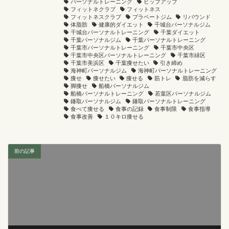
パーソナルトレーニング
ヒップアップ
フィットネクラブ
フィットネス
フィットネスクラブ
プラベートジム
リバウンド
体脂肪
健康的ダイエット
千城台パーソナルジム
千城台パーソナルトレーニング
千葉ダイエット
千葉パーソナルジム
千葉パーソナルトレーニング
千葉市パーソナルトレーニング
千葉市中央区
千葉市中央区パーソナルトレーニング
千葉市緑区
千葉市美浜区
千葉痩せたい
引き締め
海神町パーソナルジム
海神町パーソナルトレーニング
痩せ
痩せたい
痩せる
筋トレ
脂肪を減らす
脚痩せ
船橋パーソナルジム
船橋パーソナルトレーニング
若葉区パーソナルジム
鎌取パーソナルジム
鎌取パーソナルトレーニング
食べて痩せる
食事の記録
食事制限
食事指導
食事改善
１０キロ痩せる
前の記事