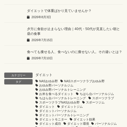
ダイエットで体重ばかり見ていませんか？
2026年8月3日
夕方に食欲が止まらない理由｜40代・50代が見直したい朝と
昼の食事
2026年7月15日
食べても痩せる人、食べないのに痩せない人。その違いとは？
2026年7月10日
ダイエット
カテゴリー
NASおゆみ野
NASスポーツクラブおゆみ野
タグ
おゆみ野パーソナルジム
おゆみ野パーソナルトレーニング
お米を食べるダイエット
ちはら台パーソナルジム
ちはら台パーソナルトレーニング
スポーツクラブ
スポーツクラブNASおゆみ野
スポーツジム
ダイエット
ダイエットジム
ダイエットパーソナルジム
ダイエットパーソナルトレーニング
ダイエットモニター
ダイエット効果
ダイエット成功
ダイエット環境
パーソナルジム