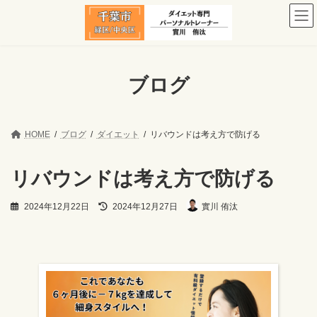
コ
ナ
ン
ビ
テ
ゲ
ン
ー
ツ
シ
へ
ョ
ブログ
ス
ン
キ
に
ッ
移
プ
動
HOME
ブログ
ダイエット
リバウンドは考え方で防げる
リバウンドは考え方で防げる
最
2024年12月22日
2024年12月27日
實川 侑汰
終
更
新
日
時
: