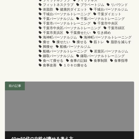
フィットネスクラブ
プラベートジム
リバウンド
体脂肪
健康的ダイエット
千城台パーソナルジム
千城台パーソナルトレーニング
千葉ダイエット
千葉パーソナルジム
千葉パーソナルトレーニング
千葉市パーソナルトレーニング
千葉市中央区
千葉市中央区パーソナルトレーニング
千葉市緑区
千葉市美浜区
千葉痩せたい
引き締め
海神町パーソナルジム
海神町パーソナルトレーニング
痩せ
痩せたい
痩せる
筋トレ
脂肪を減らす
脚痩せ
船橋パーソナルジム
船橋パーソナルトレーニング
若葉区パーソナルジム
鎌取パーソナルジム
鎌取パーソナルトレーニング
食べて痩せる
食事の記録
食事制限
食事指導
食事改善
１０キロ痩せる
前の記事
40〜50代の女性が痩せる考え方