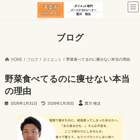
コ
ナ
ン
ビ
テ
ゲ
ン
ー
ツ
シ
へ
ョ
ブログ
ス
ン
キ
に
ッ
移
プ
動
HOME
ブログ
ダイエット
野菜食べてるのに痩せない本当の理由
野菜食べてるのに痩せない本当
の理由
最
2026年1月31日
2026年1月30日
實川 侑汰
終
更
新
日
時
: