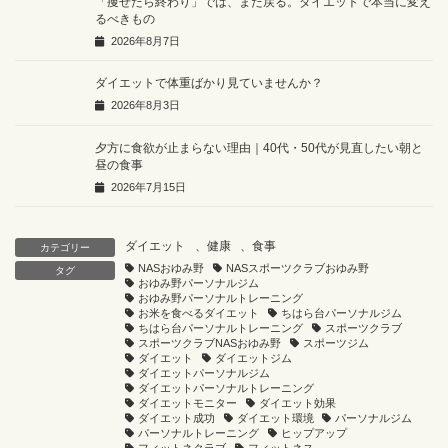
「痩せたら終わり」では、また戻る。ダイエットで本当に変え
るべきもの
2026年8月7日
ダイエットで体重ばかり見ていませんか？
2026年8月3日
夕方に食欲が止まらない理由｜40代・50代が見直したい朝と
昼の食事
2026年7月15日
ダイエット
、
健康
、
食事
カテゴリー
NASおゆみ野
NASスポーツクラブおゆみ野
タグ
おゆみ野パーソナルジム
おゆみ野パーソナルトレーニング
お米を食べるダイエット
ちはら台パーソナルジム
ちはら台パーソナルトレーニング
スポーツクラブ
スポーツクラブNASおゆみ野
スポーツジム
ダイエット
ダイエットジム
ダイエットパーソナルジム
ダイエットパーソナルトレーニング
ダイエットモニター
ダイエット効果
ダイエット成功
ダイエット環境
パーソナルジム
パーソナルトレーニング
ヒップアップ
フィットネクラブ
フィットネス