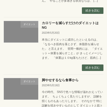
ん。 やることが多過ぎる状況ならば、 […]
続きを読む
カロリーを減らすだけのダイエットは
ダイエット
NG
2023年5月20日
本当にダイエットに成功したといえるのは、
「なるべき筋肉を落とさず、体脂肪を減らせ
た」 と言えます。 世間一般的には、 「ダイエ
ット＝体重を減らすこと」が きっとイメージし
ます。 「体重は１０kg落ちたけど、筋肉 […]
続きを読む
脚やせするなら食事から
ダイエット
2023年5月19日
今の時代、 SNSで色々な情報が溢れかえってい
ます。 ちょくちょく見たりしますが、 誤解を
招くものもあったりします。 そのなかで 特に
誤解を招きやすいものとして ダイエットと筋ト