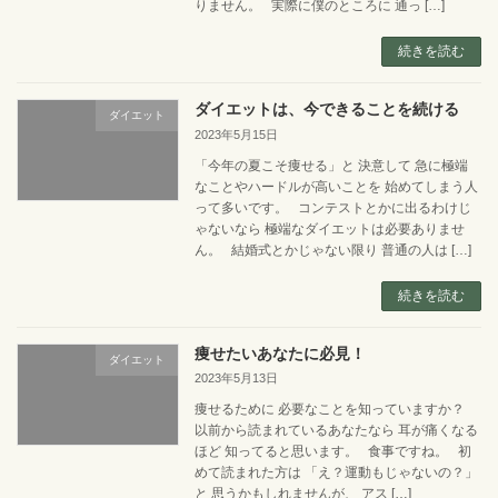
りません。 実際に僕のところに 通っ […]
続きを読む
ダイエットは、今できることを続ける
ダイエット
2023年5月15日
「今年の夏こそ痩せる」と 決意して 急に極端
なことやハードルが高いことを 始めてしまう人
って多いです。 コンテストとかに出るわけじ
ゃないなら 極端なダイエットは必要ありませ
ん。 結婚式とかじゃない限り 普通の人は […]
続きを読む
痩せたいあなたに必見！
ダイエット
2023年5月13日
痩せるために 必要なことを知っていますか？
以前から読まれているあなたなら 耳が痛くなる
ほど 知ってると思います。 食事ですね。 初
めて読まれた方は 「え？運動もじゃないの？」
と 思うかもしれませんが、 アス […]