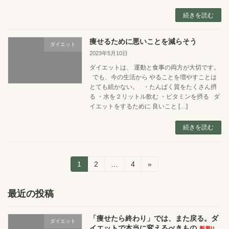
続きを読む
痩せるために悪いことを減らそう
ダイエット
2023年5月10日
ダイエットは、 運動と食事の両方が大切です。
でも、今の生活から やることを増やすことは
とても続かない。 ・たんぱく質をたくさん摂
る ・水を２リットル飲む ・ビタミンを摂る ダ
イエットをするために 良いこと […]
続きを読む
投
固
固
固
1
2
…
4
»
定
定
定
稿
ペ
ペ
ペ
ー
ー
ー
最近の投稿
ナ
ジ
ジ
ジ
ビ
「痩せたら終わり」では、また戻る。ダ
ダイエット
イエットで本当に変えるべきもの
新着!!