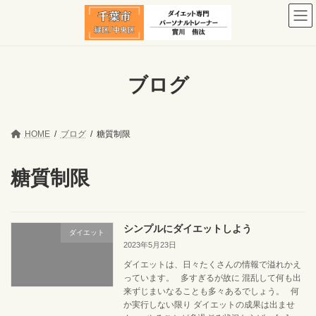
コ
ナ
ン
ビ
テ
ゲ
ン
ー
ツ
シ
へ
ョ
ブログ
ス
ン
キ
に
ッ
移
プ
動
HOME
ブログ
糖質制限
糖質制限
シンプルにダイエットしよう
ダイエット
2023年5月23日
ダイエットは、日々たくさんの情報で溢れかえ
っています。 多すぎるが故に 混乱して何も出
来ずじまいなることも多々あるでしょう。 何
か実行しない限り ダイエットの成果は出ませ